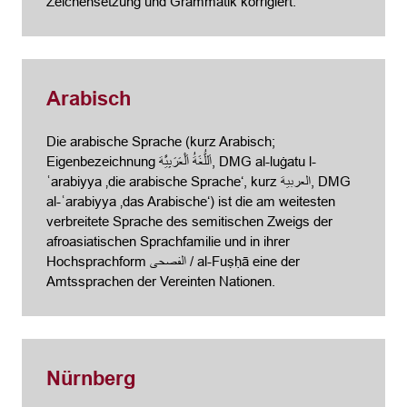
Zeichensetzung und Grammatik korrigiert.
Arabisch
Die arabische Sprache (kurz Arabisch;
Eigenbezeichnung اَللُّغَةُ اَلْعَرَبِيَّة, DMG al-luġatu l-
ʿarabiyya ‚die arabische Sprache‘, kurz العربية, DMG
al-ʿarabiyya ‚das Arabische‘) ist die am weitesten
verbreitete Sprache des semitischen Zweigs der
afroasiatischen Sprachfamilie und in ihrer
Hochsprachform الفصحى / al-Fuṣḥā eine der
Amtssprachen der Vereinten Nationen.
Nürnberg