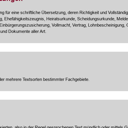
 für eine schriftliche Übersetzung, deren Richtigkeit und Vollständigk
, Ehefähigkeitszeugnis, Heiratsurkunde, Scheidungsurkunde, Meldeb
 Einbürgerungszusicherung, Vollmacht, Vertrag, Lohnbescheinigung
 und Dokumente aller Art.
oder mehrere Textsorten bestimmter Fachgebiete.
ixierten, also in der Regel gesprochenen Text mündlich oder mittels