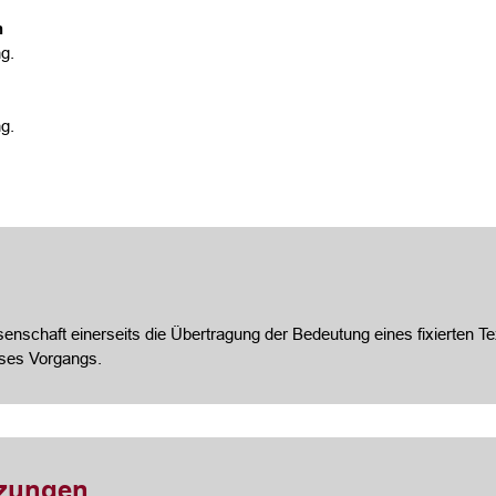
n
g.
g.
nschaft einerseits die Übertragung der Bedeutung eines fixierten Te
eses Vorgangs.
tzungen