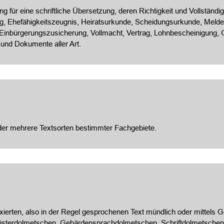
 für eine schriftliche Übersetzung, deren Richtigkeit und Vollständigk
, Ehefähigkeitszeugnis, Heiratsurkunde, Scheidungsurkunde, Meldeb
 Einbürgerungszusicherung, Vollmacht, Vertrag, Lohnbescheinigung
 und Dokumente aller Art.
oder mehrere Textsorten bestimmter Fachgebiete.
ixierten, also in der Regel gesprochenen Text mündlich oder mittels
üsterdolmetschen, Gebärdensprachdolmetschen, Schriftdolmetschen