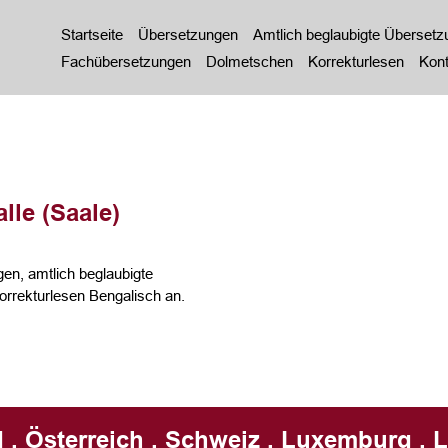
Startseite
Übersetzungen
Amtlich beglaubigte Überset
Fachübersetzungen
Dolmetschen
Korrekturlesen
Kont
le (Saale)
en, amtlich beglaubigte
rrekturlesen Bengalisch an.
 . Österreich . Schweiz . Luxemburg . L