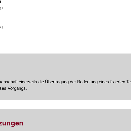
n
g.
g.
nschaft einerseits die Übertragung der Bedeutung eines fixierten Te
eses Vorgangs.
tzungen