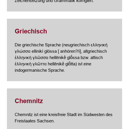
Zeichensetzung und Grammatik korrigiert.
Griechisch
Die griechische Sprache (neugriechisch ελληνική
γλώσσα ellinikí glóssa [ anhören?/i], altgriechisch
ἑλληνικὴ γλῶσσα hellēnikḕ glō̂ssa bzw. attisch
ἑλληνικὴ γλῶττα hellēnikḕ glō̂tta) ist eine
indogermanische Sprache.
Chemnitz
Chemnitz ist eine kreisfreie Stadt im Südwesten des
Freistaates Sachsen.