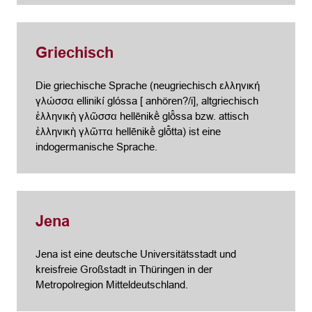
Griechisch
Die griechische Sprache (neugriechisch ελληνική
γλώσσα ellinikí glóssa [ anhören?/i], altgriechisch
ἑλληνικὴ γλῶσσα hellēnikḕ glō̂ssa bzw. attisch
ἑλληνικὴ γλῶττα hellēnikḕ glō̂tta) ist eine
indogermanische Sprache.
Jena
Jena ist eine deutsche Universitätsstadt und
kreisfreie Großstadt in Thüringen in der
Metropolregion Mitteldeutschland.