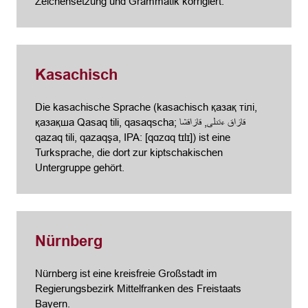
Zeichensetzung und Grammatik korrigiert.
Kasachisch
Die kasachische Sprache (kasachisch қазақ тілі,
қазақша Qasaq tili, qasaqscha; قازاق ءتىلى, قازاقشا
qazaq tili, qazaqşa, IPA: [qɑzɑq tɪlɪ]) ist eine
Turksprache, die dort zur kiptschakischen
Untergruppe gehört.
Nürnberg
Nürnberg ist eine kreisfreie Großstadt im
Regierungsbezirk Mittelfranken des Freistaats
Bayern.