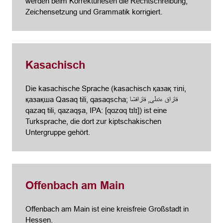
werden beim Korrekturlesen die Rechtschreibung,
Zeichensetzung und Grammatik korrigiert.
Kasachisch
Die kasachische Sprache (kasachisch қазақ тілі,
қазақша Qasaq tili, qasaqscha; قازاق ءتىلى, قازاقشا
qazaq tili, qazaqşa, IPA: [qɑzɑq tɪlɪ]) ist eine
Turksprache, die dort zur kiptschakischen
Untergruppe gehört.
Offenbach am Main
Offenbach am Main ist eine kreisfreie Großstadt in
Hessen.