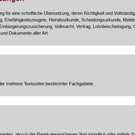
 für eine schriftliche Übersetzung, deren Richtigkeit und Vollständigk
, Ehefähigkeitszeugnis, Heiratsurkunde, Scheidungsurkunde, Meldeb
 Einbürgerungszusicherung, Vollmacht, Vertrag, Lohnbescheinigung
 und Dokumente aller Art.
oder mehrere Textsorten bestimmter Fachgebiete.
ixierten, also in der Regel gesprochenen Text mündlich oder mittels