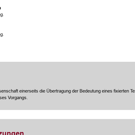
n
g.
g.
nschaft einerseits die Übertragung der Bedeutung eines fixierten Te
eses Vorgangs.
tzungen