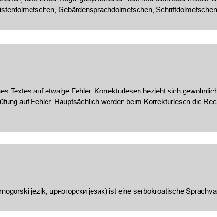
üsterdolmetschen, Gebärdensprachdolmetschen, Schriftdolmetschen
es Textes auf etwaige Fehler. Korrekturlesen bezieht sich gewöhnlich
prüfung auf Fehler. Hauptsächlich werden beim Korrekturlesen die 
ogorski jezik, црногорски језик) ist eine serbokroatische Sprachvari