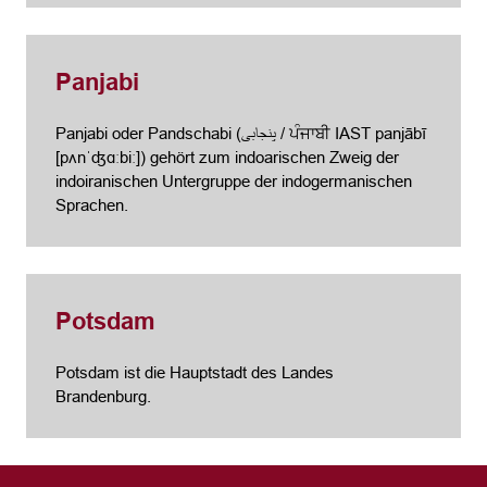
Panjabi
Panjabi oder Pandschabi (پنجابی / ਪੰਜਾਬੀ IAST panjābī
[pʌnˈʤɑːbiː]) gehört zum indoarischen Zweig der
indoiranischen Untergruppe der indogermanischen
Sprachen.
Potsdam
Potsdam ist die Hauptstadt des Landes
Brandenburg.