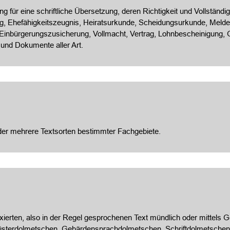
 für eine schriftliche Übersetzung, deren Richtigkeit und Vollständigk
, Ehefähigkeitszeugnis, Heiratsurkunde, Scheidungsurkunde, Meldeb
 Einbürgerungszusicherung, Vollmacht, Vertrag, Lohnbescheinigung
 und Dokumente aller Art.
oder mehrere Textsorten bestimmter Fachgebiete.
ixierten, also in der Regel gesprochenen Text mündlich oder mittels
üsterdolmetschen, Gebärdensprachdolmetschen, Schriftdolmetschen