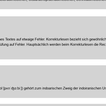
es Textes auf etwaige Fehler. Korrekturlesen bezieht sich gewöhnlich
prüfung auf Fehler. Hauptsächlich werden beim Korrekturlesen die 
 (پنجابی / ਪੰਜਾਬੀ IAST panjābī [pʌnˈʤɑːbiː]) gehört zum indoarischen Zweig der indo