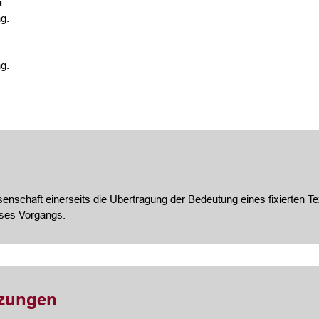
n
g.
g.
nschaft einerseits die Übertragung der Bedeutung eines fixierten Te
eses Vorgangs.
tzungen