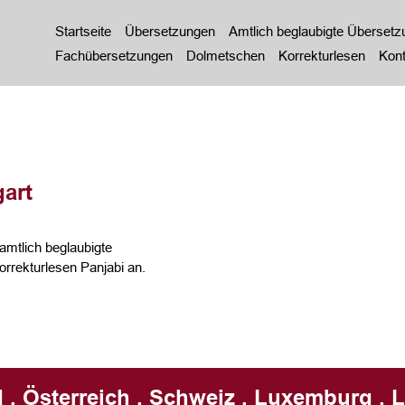
Startseite
Übersetzungen
Amtlich beglaubigte Überset
Fachübersetzungen
Dolmetschen
Korrekturlesen
Kont
art
amtlich beglaubigte
rekturlesen Panjabi an.
 . Österreich . Schweiz . Luxemburg . L