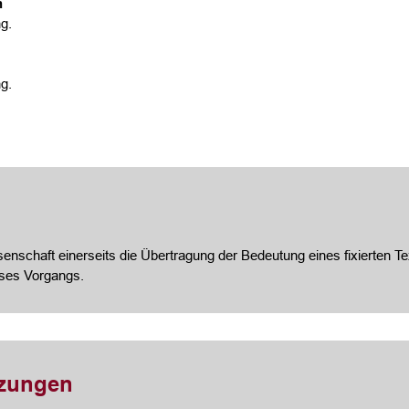
n
g.
g.
nschaft einerseits die Übertragung der Bedeutung eines fixierten Te
eses Vorgangs.
tzungen