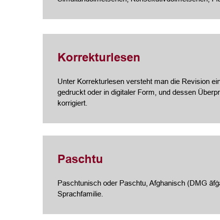
Korrekturlesen
Unter Korrekturlesen versteht man die Revision ein
gedruckt oder in digitaler Form, und dessen Über
korrigiert.
Paschtu
Paschtunisch oder Paschtu, Afghanisch (DMG āfġānī, Eigenbezeichnung پښتو Paschto [paʂto], Paṭhānī) gehö
Sprachfamilie.