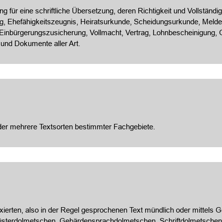
 für eine schriftliche Übersetzung, deren Richtigkeit und Vollständigk
, Ehefähigkeitszeugnis, Heiratsurkunde, Scheidungsurkunde, Meldeb
 Einbürgerungszusicherung, Vollmacht, Vertrag, Lohnbescheinigung
 und Dokumente aller Art.
oder mehrere Textsorten bestimmter Fachgebiete.
ixierten, also in der Regel gesprochenen Text mündlich oder mittels
üsterdolmetschen, Gebärdensprachdolmetschen, Schriftdolmetschen