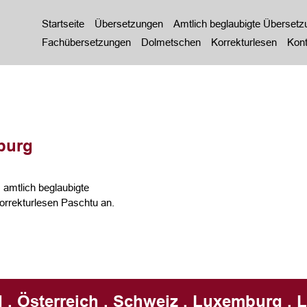
Startseite
Übersetzungen
Amtlich beglaubigte Überset
Fachübersetzungen
Dolmetschen
Korrekturlesen
Kont
burg
amtlich beglaubigte
rrekturlesen Paschtu an.
 . Österreich . Schweiz . Luxemburg . L