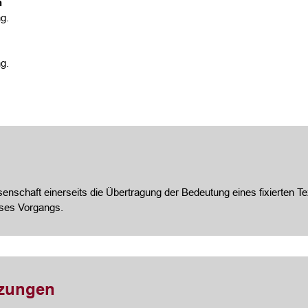
n
g.
g.
nschaft einerseits die Übertragung der Bedeutung eines fixierten Te
eses Vorgangs.
tzungen