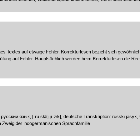
es Textes auf etwaige Fehler. Korrekturlesen bezieht sich gewöhnlich
prüfung auf Fehler. Hauptsächlich werden beim Korrekturlesen die 
сский язык, [ˈru.skʲɪj jɪˈzɨk], deutsche Transkription: russki jasyk
en Zweig der indogermanischen Sprachfamilie.