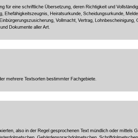
 für eine schriftliche Übersetzung, deren Richtigkeit und Vollständigk
, Ehefähigkeitszeugnis, Heiratsurkunde, Scheidungsurkunde, Meldeb
 Einbürgerungszusicherung, Vollmacht, Vertrag, Lohnbescheinigung
 und Dokumente aller Art.
oder mehrere Textsorten bestimmter Fachgebiete.
ixierten, also in der Regel gesprochenen Text mündlich oder mittels
üsterdolmetschen, Gebärdensprachdolmetschen, Schriftdolmetschen