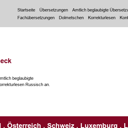
Startseite
Übersetzungen
Amtlich beglaubigte Überset
Fachübersetzungen
Dolmetschen
Korrekturlesen
Kont
beck
tlich beglaubigte
rrekturlesen Russisch an.
 . Österreich . Schweiz . Luxemburg . L