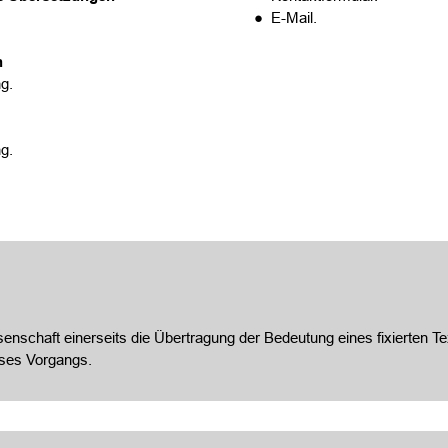
● E-Mail.
n
g.
g.
nschaft einerseits die Übertragung der Bedeutung eines fixierten Te
eses Vorgangs.