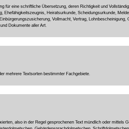
 für eine schriftliche Übersetzung, deren Richtigkeit und Vollständigk
, Ehefähigkeitszeugnis, Heiratsurkunde, Scheidungsurkunde, Meldeb
 Einbürgerungszusicherung, Vollmacht, Vertrag, Lohnbescheinigung
 und Dokumente aller Art.
oder mehrere Textsorten bestimmter Fachgebiete.
ixierten, also in der Regel gesprochenen Text mündlich oder mittels
üsterdolmetschen, Gebärdensprachdolmetschen, Schriftdolmetschen