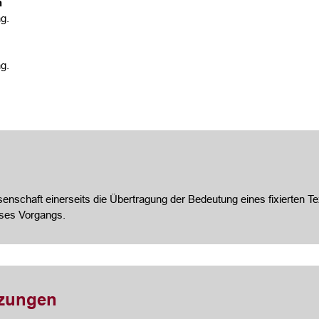
n
g.
g.
nschaft einerseits die Übertragung der Bedeutung eines fixierten Te
eses Vorgangs.
tzungen