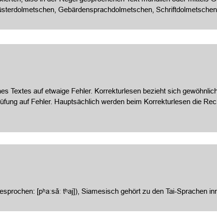
üsterdolmetschen, Gebärdensprachdolmetschen, Schriftdolmetschen
es Textes auf etwaige Fehler. Korrekturlesen bezieht sich gewöhnlich
prüfung auf Fehler. Hauptsächlich werden beim Korrekturlesen die 
sprochen: [pʰaːsǎː tʰaj]), Siamesisch gehört zu den Tai-Sprachen inn