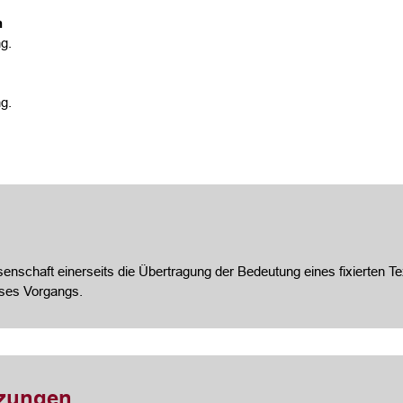
n
g.
g.
nschaft einerseits die Übertragung der Bedeutung eines fixierten Te
eses Vorgangs.
tzungen