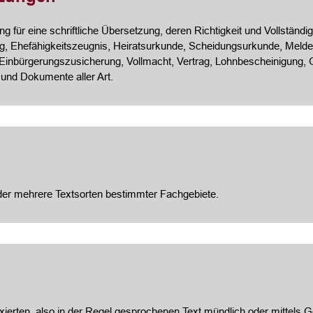
 für eine schriftliche Übersetzung, deren Richtigkeit und Vollständigk
, Ehefähigkeitszeugnis, Heiratsurkunde, Scheidungsurkunde, Meldeb
 Einbürgerungszusicherung, Vollmacht, Vertrag, Lohnbescheinigung
 und Dokumente aller Art.
oder mehrere Textsorten bestimmter Fachgebiete.
ixierten, also in der Regel gesprochenen Text mündlich oder mittels