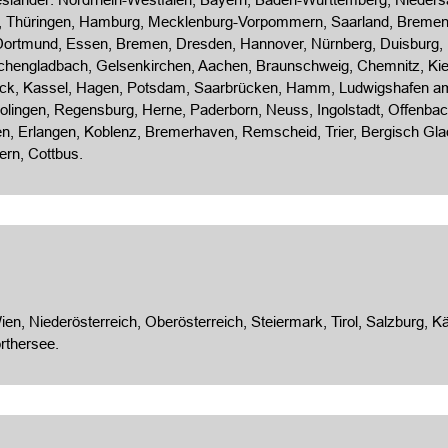
t, Thüringen, Hamburg, Mecklenburg-Vorpommern, Saarland, Bremen.
 Dortmund, Essen,
Bremen
,
Dresden
, Hannover, Nürnberg, Duisburg,
chengladbach, Gelsenkirchen, Aachen,
Braunschweig
, Chemnitz, Ki
ck
, Kassel, Hagen, Potsdam, Saarbrücken, Hamm, Ludwigshafen am 
lingen, Regensburg, Herne, Paderborn, Neuss, Ingolstadt, Offenbac
gen, Erlangen, Koblenz, Bremerhaven, Remscheid, Trier, Bergisch G
tern,
Cottbus
.
n, Nieder­österreich, Ober­österreich, Steier­mark, Tirol, Salzburg, Kä
rthersee.