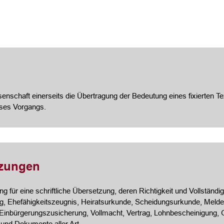
nschaft einerseits die Übertragung der Bedeutung eines fixierten Te
eses Vorgangs.
tzungen
 für eine schriftliche Übersetzung, deren Richtigkeit und Vollständigk
, Ehefähigkeitszeugnis, Heiratsurkunde, Scheidungsurkunde, Meldeb
 Einbürgerungszusicherung, Vollmacht, Vertrag, Lohnbescheinigung
 und Dokumente aller Art.