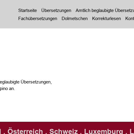
Startseite
Übersetzungen
Amtlich beglaubigte Überset
Fachübersetzungen
Dolmetschen
Korrekturlesen
Kont
eglaubigte Übersetzungen,
pino an.
 . Österreich . Schweiz . Luxemburg . L