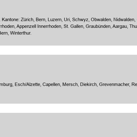
Kantone: Zürich, Bern, Luzern, Uri, Schwyz, Obwalden, Nidwalden, Gl
rhoden, Appenzell Innerrhoden, St. Gallen, Graubünden, Aargau, Thur
ern, Winterthur.
g, Esch/Alzette, Capellen, Mersch, Diekirch, Grevenmacher, Remi