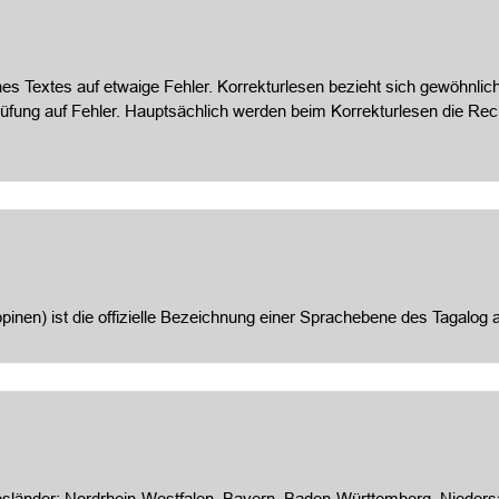
es Textes auf etwaige Fehler. Korrekturlesen bezieht sich gewöhnlich
prüfung auf Fehler. Hauptsächlich werden beim Korrekturlesen die 
ippinen) ist die offizielle Bezeichnung einer Sprachebene des Tagalog
sländer: Nordrhein-Westfalen, Bayern, Baden-Württemberg, Niedersa