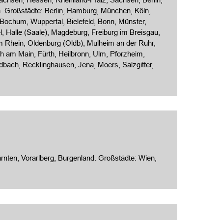
 Großstädte: Berlin, Hamburg,
München
, Köln,
 Bochum, Wuppertal, Bielefeld, Bonn, Münster,
el, Halle (Saale), Magdeburg,
Freiburg im Breisgau
,
Rhein, Oldenburg (Oldb), Mülheim an der Ruhr,
h am Main, Fürth, Heilbronn, Ulm, Pforzheim,
ladbach, Recklinghausen,
Jena
, Moers, Salzgitter,
rnten, Vorarl­berg, Burgen­land. Großstädte: Wien,