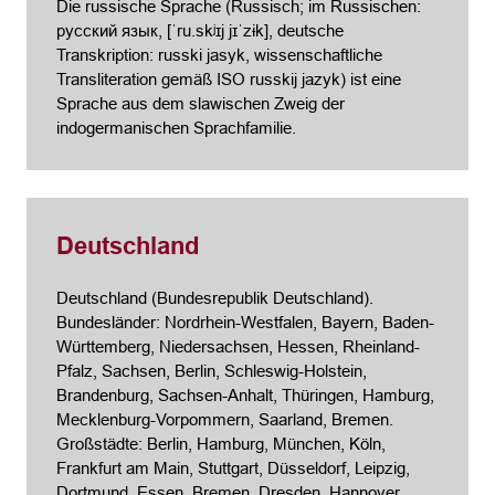
Die russische Sprache (Russisch; im Russischen:
русский язык, [ˈru.skʲɪj jɪˈzɨk], deutsche
Transkription: russki jasyk, wissenschaftliche
Transliteration gemäß ISO russkij jazyk) ist eine
Sprache aus dem slawischen Zweig der
indogermanischen Sprachfamilie.
Deutschland
Deutschland (Bundesrepublik Deutschland).
Bundesländer: Nordrhein-Westfalen, Bayern, Baden-
Württemberg, Niedersachsen, Hessen, Rheinland-
Pfalz, Sachsen, Berlin, Schleswig-Holstein,
Brandenburg, Sachsen-Anhalt, Thüringen, Hamburg,
Mecklenburg-Vorpommern, Saarland, Bremen.
Großstädte: Berlin, Hamburg, München, Köln,
Frankfurt am Main, Stuttgart, Düsseldorf, Leipzig,
Dortmund, Essen, Bremen, Dresden, Hannover,