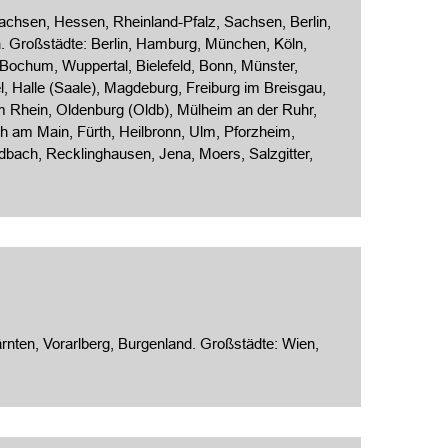
chsen, Hessen, Rheinland-Pfalz, Sachsen, Berlin,
. Großstädte:
Berlin
, Hamburg, München,
Köln
,
 Bochum, Wuppertal, Bielefeld, Bonn, Münster,
l
,
Halle (Saale)
, Magdeburg, Freiburg im Breisgau,
m Rhein,
Oldenburg (Oldb)
, Mülheim an der Ruhr,
h am Main, Fürth, Heilbronn, Ulm, Pforzheim,
dbach, Recklinghausen, Jena, Moers, Salzgitter,
rnten, Vorarl­berg, Burgen­land. Großstädte: Wien,