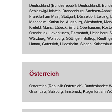
Deutschland (Bundesrepublik Deutschland). Bunde
Schleswig-Holstein, Brandenburg, Sachsen-Anhal
Frankfurt am Main,
Stuttgart
, Düsseldorf, Leipzig
Mannheim, Karlsruhe,
Augsburg
, Wiesbaden, Mön
Krefeld,
Mainz
, Lübeck,
Erfurt
, Oberhausen,
Rosto
Osnabrück, Leverkusen, Darmstadt, Heidelberg, So
Würzburg, Wolfsburg, Göttingen, Bottrop, Reutling
Hanau, Gütersloh, Hildesheim, Siegen, Kaiserslaut
Österreich
Österreich (Republik Österreich). Bundesländer: Wie
Graz, Linz, Salzburg, Innsbruck, Klagenfurt am Wö