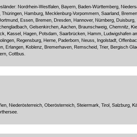
sländer: Nordrhein-Westfalen, Bayern, Baden-Württemberg, Niedersa
t, Thüringen, Hamburg, Mecklenburg-Vorpommern, Saarland, Bremen
, Dortmund, Essen, Bremen,
Dresden
, Hannover, Nürnberg, Duisburg,
chengladbach, Gelsenkirchen, Aachen, Braunschweig, Chemnitz,
Kie
ck
,
Kassel
, Hagen,
Potsdam
,
Saarbrücken
, Hamm, Ludwigshafen a
lingen, Regensburg, Herne, Paderborn, Neuss, Ingolstadt, Offenbac
en, Erlangen, Koblenz, Bremerhaven, Remscheid, Trier, Bergisch Gla
ern, Cottbus.
n, Nieder­österreich, Ober­österreich, Steier­mark, Tirol, Salzburg, Kä
rthersee.