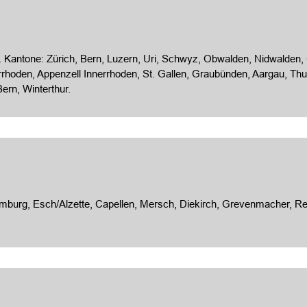
Kantone: Zürich, Bern, Luzern, Uri, Schwyz, Obwalden, Nidwalden, Gl
rhoden, Appenzell Innerrhoden, St. Gallen, Graubünden, Aargau, Thur
ern, Winterthur.
g, Esch/Alzette, Capellen, Mersch, Diekirch, Grevenmacher, Remi