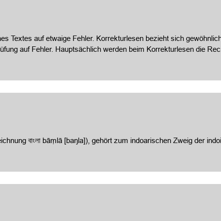
es Textes auf etwaige Fehler. Korrekturlesen bezieht sich gewöhnlich
prüfung auf Fehler. Hauptsächlich werden beim Korrekturlesen die 
ichnung বাংলা bāṃlā [baŋla]), gehört zum indoarischen Zweig der in