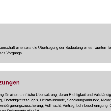
nschaft einerseits die Übertragung der Bedeutung eines fixierten Te
eses Vorgangs.
tzungen
 für eine schriftliche Übersetzung, deren Richtigkeit und Vollständigk
, Ehefähigkeitszeugnis, Heiratsurkunde, Scheidungsurkunde, Meldeb
 Einbürgerungszusicherung, Vollmacht, Vertrag, Lohnbescheinigung
 und Dokumente aller Art.