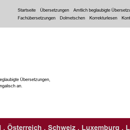
Startseite
Übersetzungen
Amtlich beglaubigte Überset
Fachübersetzungen
Dolmetschen
Korrekturlesen
Kont
eglaubigte Übersetzungen,
galisch an.
 . Österreich . Schweiz . Luxemburg . L